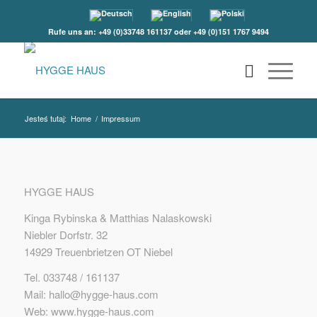
Rufe uns an: +49 (0)33748 161137 oder +49 (0)151 1767 9494
Jesteś tutaj:
Home
/
Impressum
HYGGE HAUS
Kinga Rybinska & Matthias Nalaskowski
Niebler Dorfstr. 32
14929 Treuenbrietzen OT Niebel
Tel. 033748 / 161137
Mail: hallo@hygge-haus.com
Web: www.hygge-haus.com