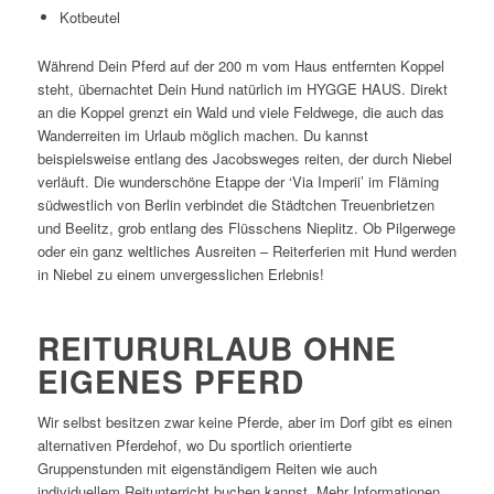
Kotbeutel
Während Dein Pferd auf der 200 m vom Haus entfernten Koppel
steht, übernachtet Dein Hund natürlich im HYGGE HAUS. Direkt
an die Koppel grenzt ein Wald und viele Feldwege, die auch das
Wanderreiten im Urlaub möglich machen. Du kannst
beispielsweise entlang des Jacobsweges reiten, der durch Niebel
verläuft. Die wunderschöne Etappe der ‘Via Imperii’ im Fläming
südwestlich von Berlin verbindet die Städtchen Treuenbrietzen
und Beelitz, grob entlang des Flüsschens Nieplitz. Ob Pilgerwege
oder ein ganz weltliches Ausreiten – Reiterferien mit Hund werden
in Niebel zu einem unvergesslichen Erlebnis!
REITURURLAUB OHNE
EIGENES PFERD
Wir selbst besitzen zwar keine Pferde, aber im Dorf gibt es einen
alternativen Pferdehof, wo Du sportlich orientierte
Gruppenstunden mit eigenständigem Reiten wie auch
individuellem Reitunterricht buchen kannst. Mehr Informationen