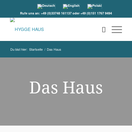
Rufe uns an: +49 (0)33748 161137 oder +49 (0)151 1767 9494
Du bist hier:
Startseite
/
Das Haus
Das Haus